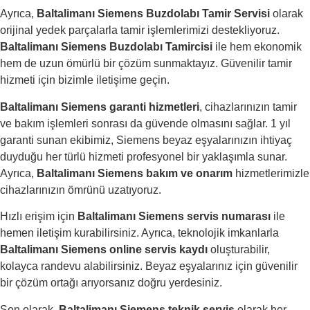
Ayrıca,
Baltalimanı Siemens Buzdolabı Tamir Servisi
olarak
orijinal yedek parçalarla tamir işlemlerimizi destekliyoruz.
Baltalimanı Siemens Buzdolabı Tamircisi
ile hem ekonomik
hem de uzun ömürlü bir çözüm sunmaktayız. Güvenilir tamir
hizmeti için bizimle iletişime geçin.
Baltalimanı Siemens garanti hizmetleri
, cihazlarınızın tamir
ve bakım işlemleri sonrası da güvende olmasını sağlar. 1 yıl
garanti sunan ekibimiz, Siemens beyaz eşyalarınızın ihtiyaç
duyduğu her türlü hizmeti profesyonel bir yaklaşımla sunar.
Ayrıca,
Baltalimanı Siemens bakım ve onarım
hizmetlerimizle
cihazlarınızın ömrünü uzatıyoruz.
Hızlı erişim için
Baltalimanı Siemens servis numarası
ile
hemen iletişim kurabilirsiniz. Ayrıca, teknolojik imkanlarla
Baltalimanı Siemens online servis kaydı
oluşturabilir,
kolayca randevu alabilirsiniz. Beyaz eşyalarınız için güvenilir
bir çözüm ortağı arıyorsanız doğru yerdesiniz.
Son olarak,
Baltalimanı Siemens teknik servis
olarak her