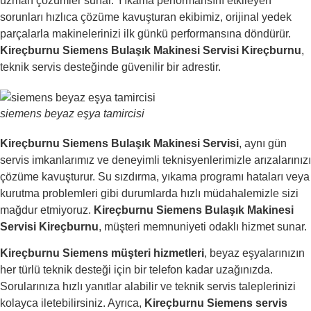
uzman çözümler sunar. Yıkama performansını etkileyen
sorunları hızlıca çözüme kavuşturan ekibimiz, orijinal yedek
parçalarla makinelerinizi ilk günkü performansına döndürür.
Kireçburnu Siemens Bulaşık Makinesi Servisi Kireçburnu
,
teknik servis desteğinde güvenilir bir adrestir.
siemens beyaz eşya tamircisi
Kireçburnu Siemens Bulaşık Makinesi Servisi
, aynı gün
servis imkanlarımız ve deneyimli teknisyenlerimizle arızalarınızı
çözüme kavuşturur. Su sızdırma, yıkama programı hataları veya
kurutma problemleri gibi durumlarda hızlı müdahalemizle sizi
mağdur etmiyoruz.
Kireçburnu Siemens Bulaşık Makinesi
Servisi Kireçburnu
, müşteri memnuniyeti odaklı hizmet sunar.
Kireçburnu Siemens müşteri hizmetleri
, beyaz eşyalarınızın
her türlü teknik desteği için bir telefon kadar uzağınızda.
Sorularınıza hızlı yanıtlar alabilir ve teknik servis taleplerinizi
kolayca iletebilirsiniz. Ayrıca,
Kireçburnu Siemens servis