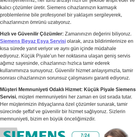
teknisyenlerimiz, her türlü arızayı hızlı bir şekilde tespit eder ve
kalıcı çözümler üretir. Siemens cihazlarınızın karmaşık
problemlerine bile profesyonel bir yaklaşım sergileyerek,
cihazlarınızın ömrünü uzatıyoruz.
Hızlı ve Güvenilir Çözümler:
Zamanınızın değerini biliyoruz.
Siemens Beyaz Eşya Servisi
olarak, arıza bildirimlerinize en
kısa sürede yanıt veriyor ve aynı gün içinde müdahale
ediyoruz. Küçük Piyale’un her noktasına ulaşan geniş servis
ağımız sayesinde, cihazlarınızı hızlıca tamir ederek
kullanımınıza sunuyoruz. Güvenilir hizmet anlayışımızla, tamir
sonrası cihazlarınızın sorunsuz çalışmasını garanti ediyoruz.
Müşteri Memnuniyeti Odaklı Hizmet:
Küçük Piyale Siemens
Servisi
, müşteri memnuniyetini her zaman en üst sırada tutar.
Her müşterimizin ihtiyaçlarına özel çözümler sunarak, tamir
sürecinde şeffaf ve güvenilir bir hizmet sağlıyoruz. Sizlerin
memnuniyeti, bizim en büyük önceliğimizdir.