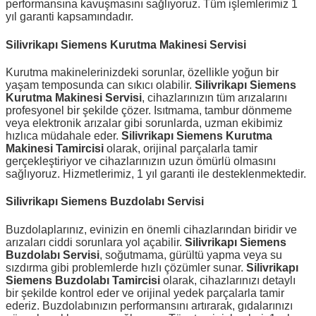
performansına kavuşmasını sağlıyoruz. Tüm işlemlerimiz 1
yıl garanti kapsamındadır.
Silivrikapı Siemens Kurutma Makinesi Servisi
Kurutma makinelerinizdeki sorunlar, özellikle yoğun bir
yaşam temposunda can sıkıcı olabilir.
Silivrikapı Siemens
Kurutma Makinesi Servisi
, cihazlarınızın tüm arızalarını
profesyonel bir şekilde çözer. Isıtmama, tambur dönmeme
veya elektronik arızalar gibi sorunlarda, uzman ekibimiz
hızlıca müdahale eder.
Silivrikapı Siemens Kurutma
Makinesi Tamircisi
olarak, orijinal parçalarla tamir
gerçekleştiriyor ve cihazlarınızın uzun ömürlü olmasını
sağlıyoruz. Hizmetlerimiz, 1 yıl garanti ile desteklenmektedir.
Silivrikapı Siemens Buzdolabı Servisi
Buzdolaplarınız, evinizin en önemli cihazlarından biridir ve
arızaları ciddi sorunlara yol açabilir.
Silivrikapı Siemens
Buzdolabı Servisi
, soğutmama, gürültü yapma veya su
sızdırma gibi problemlerde hızlı çözümler sunar.
Silivrikapı
Siemens Buzdolabı Tamircisi
olarak, cihazlarınızı detaylı
bir şekilde kontrol eder ve orijinal yedek parçalarla tamir
ederiz. Buzdolabınızın performansını artırarak, gıdalarınızı