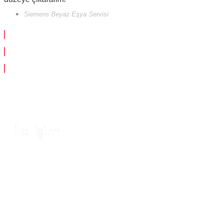
Siemens Beyaz Eşya Servisi
İletişim​
Teknik destek, bakım süreçleri, yedek parça
temini veya fiyatlandırma hakkında daha fazla
bilgi almak için bizimle iletişime geçmekten
çekinmeyin.