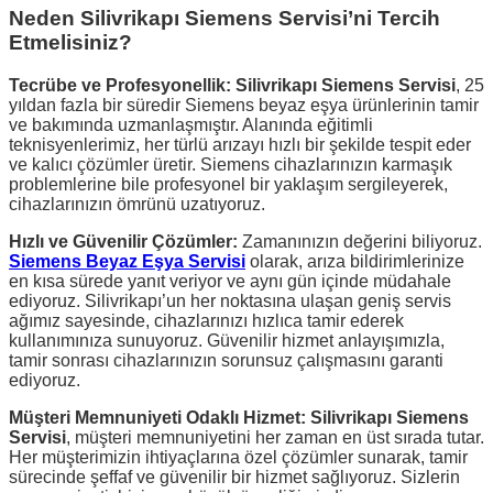
Neden Silivrikapı Siemens Servisi’ni Tercih
Etmelisiniz?
Tecrübe ve Profesyonellik:
Silivrikapı Siemens Servisi
, 25
yıldan fazla bir süredir Siemens beyaz eşya ürünlerinin tamir
ve bakımında uzmanlaşmıştır. Alanında eğitimli
teknisyenlerimiz, her türlü arızayı hızlı bir şekilde tespit eder
ve kalıcı çözümler üretir. Siemens cihazlarınızın karmaşık
problemlerine bile profesyonel bir yaklaşım sergileyerek,
cihazlarınızın ömrünü uzatıyoruz.
Hızlı ve Güvenilir Çözümler:
Zamanınızın değerini biliyoruz.
Siemens Beyaz Eşya Servisi
olarak, arıza bildirimlerinize
en kısa sürede yanıt veriyor ve aynı gün içinde müdahale
ediyoruz. Silivrikapı’un her noktasına ulaşan geniş servis
ağımız sayesinde, cihazlarınızı hızlıca tamir ederek
kullanımınıza sunuyoruz. Güvenilir hizmet anlayışımızla,
tamir sonrası cihazlarınızın sorunsuz çalışmasını garanti
ediyoruz.
Müşteri Memnuniyeti Odaklı Hizmet:
Silivrikapı Siemens
Servisi
, müşteri memnuniyetini her zaman en üst sırada tutar.
Her müşterimizin ihtiyaçlarına özel çözümler sunarak, tamir
sürecinde şeffaf ve güvenilir bir hizmet sağlıyoruz. Sizlerin