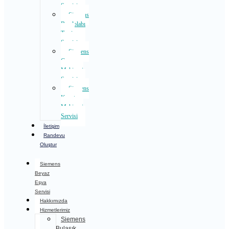
Servisi
Siemens
Buzdolabı
Tamir
Servisi
Siemens
Çamaşır
Makinesi
Servisi
Siemens
Kurutma
Makinesi
Servisi
İletişim
Randevu
Oluştur
Siemens
Beyaz
Eşya
Servisi
Hakkımızda
Hizmetlerimiz
Siemens
Bulaşık