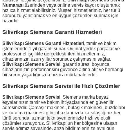
Numarası
üzerinden veya online servis kaydı oluşturarak
hızlıca hizmet alabilirsiniz. Müşteri hizmetlerimiz, her türlü
sorunuzu yanıtlamak ve en uygun çözümleri sunmak için
hazırdır.
Silivrikapı Siemens Garanti Hizmetleri
Silivrikapı Siemens Garanti Hizmetleri
, tamir ve bakım
işlemlerinde 1 yıl garanti sunar. Orijinal yedek parçalar ve
profesyonel işçilikle gerçekleştirilen hizmetlerimiz,
cihazlarınızın uzun yıllar sorunsuz çalışmasını sağlar.
Silivrikapı Siemens Servisi
, garanti süresi boyunca
cihazlarınızın performansını güvence altına alır ve herhangi
bir sorun yaşadığınızda hızlıca müdahale eder.
Silivrikapı Siemens Servisi ile Hızlı Çözümler
Silivrikapı Siemens Servisi
, Siemens marka beyaz
eşyalarınızın tamir ve bakım ihtiyaçlarında en güvenilir
adresinizdir. Çamaşır makinesi, bulaşık makinesi, buzdolabı
ve kurutma makinesi gibi cihazlarınızda karşılaştığınız her
türlü sorunda, uzman teknisyenlerimizle hızlı ve etkili
çözümler sunuyoruz. Silivrikapı’un her bölgesine ulaşan
servis ağımız sayesinde, arıza bildirimlerinize aynı gün