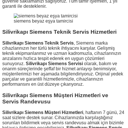
güvenle saklamanızı sağlıyoruz. Tüm tamir işlemleri, 1 yıl
garanti ile desteklenir.
siemens beyaz eşya tamircisi
Silivrikapı Siemens Teknik Servis Hizmetleri
Silivrikapı Siemens Teknik Servis
, Siemens marka
cihazlarınızın her türlü teknik ihtiyacını karşılar. Gelişmiş
teknik ekipmanlarımız ve uzman kadromuzla, cihazlarınızın
arızalarını hızlıca tespit ederek en uygun çözümleri
sunuyoruz.
Silivrikapı Siemens Servisi
olarak, bakım ve
onarım süreçlerinde şeffaf bir hizmet anlayışı benimsiyor,
müşterilerimizi her aşamada bilgilendiriyoruz. Orijinal yedek
parçalar ve garantili hizmetlerimizle, cihazlarınızın
performansını en üst düzeye çıkarıyoruz.
Silivrikapı Siemens Müşteri Hizmetleri ve
Servis Randevusu
Silivrikapı Siemens Müşteri Hizmetleri
, haftanın 7 günü, 24
saat sizlere destek sunar. Cihazlarınızda karşılaştığınız
sorunları bildirmek veya servis randevusu almak için bizimle
kolayca iletişime geçebilirsiniz.
Silivrikapı Siemens Servis