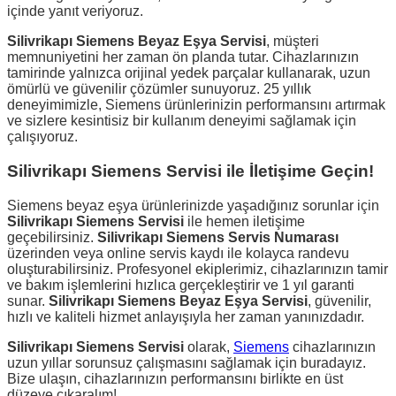
içinde yanıt veriyoruz.
Silivrikapı Siemens Beyaz Eşya Servisi
, müşteri
memnuniyetini her zaman ön planda tutar. Cihazlarınızın
tamirinde yalnızca orijinal yedek parçalar kullanarak, uzun
ömürlü ve güvenilir çözümler sunuyoruz. 25 yıllık
deneyimimizle, Siemens ürünlerinizin performansını artırmak
ve sizlere kesintisiz bir kullanım deneyimi sağlamak için
çalışıyoruz.
Silivrikapı Siemens Servisi ile İletişime Geçin!
Siemens beyaz eşya ürünlerinizde yaşadığınız sorunlar için
Silivrikapı Siemens Servisi
ile hemen iletişime
geçebilirsiniz.
Silivrikapı Siemens Servis Numarası
üzerinden veya online servis kaydı ile kolayca randevu
oluşturabilirsiniz. Profesyonel ekiplerimiz, cihazlarınızın tamir
ve bakım işlemlerini hızlıca gerçekleştirir ve 1 yıl garanti
sunar.
Silivrikapı Siemens Beyaz Eşya Servisi
, güvenilir,
hızlı ve kaliteli hizmet anlayışıyla her zaman yanınızdadır.
Silivrikapı Siemens Servisi
olarak,
Siemens
cihazlarınızın
uzun yıllar sorunsuz çalışmasını sağlamak için buradayız.
Bize ulaşın, cihazlarınızın performansını birlikte en üst
düzeye çıkaralım!